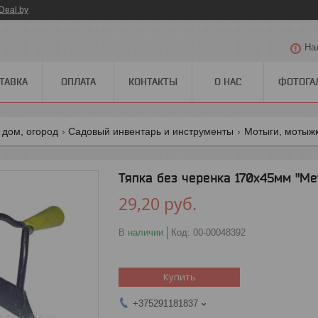
Deal.by
На
ТАВКА
ОПЛАТА
КОНТАКТЫ
О НАС
ФОТОГА
 дом, огород
Садовый инвентарь и инструменты
Мотыги, мотыжк
Тяпка без черенка 170х45мм "Ме
29,20
руб.
В наличии
Код:
00-00048392
Купить
+375291181837