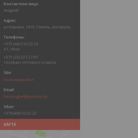
Андрей
ул.Кирова, 141А, Гомель, Беларусь
+375 (44) 510-23-23
А1, Viber
+375 (23) 227-27-87
тел/факс оптового отдела
хозтовары.бел
hoztorgbel@yandex.by
+375(44)510-23-23
КАРТА