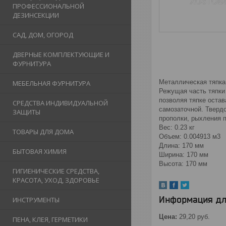
ПРОФЕССИОНАЛЬНОЙ
ДЕЗИНСЕКЦИИ
САД, ДОМ, ОГОРОД
ДВЕРНЫЕ КОМПЛЕКТУЮЩИЕ И
ФУРНИТУРА
Металлическая тяпка 
МЕБЕЛЬНАЯ ФУРНИТУРА
Режущая часть тяпки 
позволяя тяпке остав
СРЕДСТВА ИНДИВИДУАЛЬНОЙ
самозаточной. Тверд
ЗАЩИТЫ
прополки, рыхления п
Вес: 0.23 кг
ТОВАРЫ ДЛЯ ДОМА
Объем: 0.004913 м3
Длина: 170 мм
БЫТОВАЯ ХИМИЯ
Ширина: 170 мм
Высота: 170 мм
ГИГИЕНИЧЕСКИЕ СРЕДСТВА,
КРАСОТА, УХОД, ЗДОРОВЬЕ
Информация дл
ИНСТРУМЕНТЫ
Цена:
29,20
руб.
ПЕНА, КЛЕЯ, ГЕРМЕТИКИ