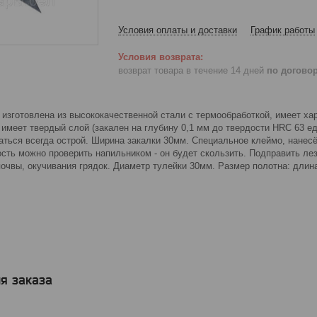
Условия оплаты и доставки
График работы
возврат товара в течение 14 дней
по догово
изготовлена из высококачественной стали с термообработкой, имеет ха
имеет твердый слой (закален на глубину 0,1 мм до твердости HRC 63 ед
аться всегда острой. Ширина закалки 30мм. Специальное клеймо, нанесё
ость можно проверить напильником - он будет скользить. Подправить л
очвы, окучивания грядок. Диаметр тулейки 30мм. Размер полотна: длина 
я заказа