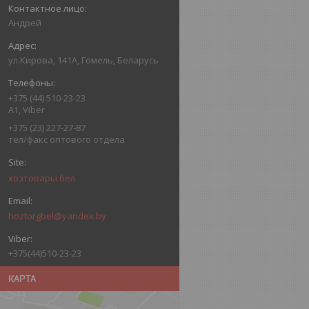
Андрей
ул.Кирова, 141А, Гомель, Беларусь
+375 (44) 510-23-23
А1, Viber
+375 (23) 227-27-87
тел/факс оптового отдела
хозтовары.бел
hoztorgbel@yandex.by
+375(44)510-23-23
КАРТА