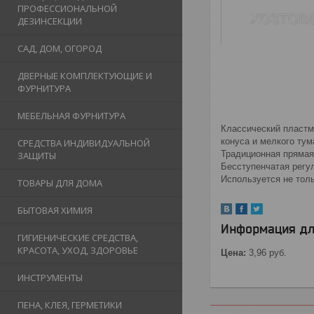
ПРОФЕССИОНАЛЬНОЙ
ДЕЗИНСЕКЦИИ
САД, ДОМ, ОГОРОД
ДВЕРНЫЕ КОМПЛЕКТУЮЩИЕ И
ФУРНИТУРА
МЕБЕЛЬНАЯ ФУРНИТУРА
Классический пластм
конуса и мелкого ту
СРЕДСТВА ИНДИВИДУАЛЬНОЙ
Традиционная прямая
ЗАЩИТЫ
Бесступенчатая регул
Используется не тольк
ТОВАРЫ ДЛЯ ДОМА
БЫТОВАЯ ХИМИЯ
Информация дл
ГИГИЕНИЧЕСКИЕ СРЕДСТВА,
КРАСОТА, УХОД, ЗДОРОВЬЕ
Цена:
3,96
руб.
ИНСТРУМЕНТЫ
ПЕНА, КЛЕЯ, ГЕРМЕТИКИ