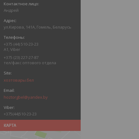
Андрей
ул.Кирова, 141А, Гомель, Беларусь
+375 (44) 510-23-23
А1, Viber
+375 (23) 227-27-87
тел/факс оптового отдела
хозтовары.бел
hoztorgbel@yandex.by
+375(44)510-23-23
КАРТА