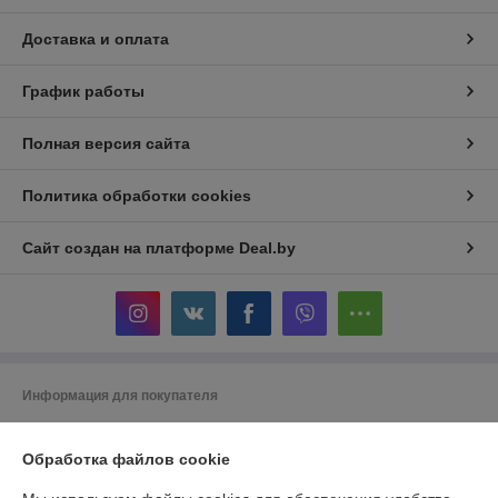
Доставка и оплата
График работы
Полная версия сайта
Политика обработки cookies
Сайт создан на платформе Deal.by
Информация для покупателя
Юридическое лицо:
ООО "Беланалогия"
г.Гомель, ул.Кирова,141А
Обработка файлов cookie
Регистрационный номер ЕГР: 490868847