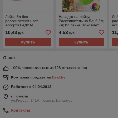
Лейка 3л без
Насадка на лейку/
Лей
рассеивателя цвет
Рассеиватель на 5л; 6,5л;
рас
ассорти РАДИАН
7л; 8л лейке Люкс цвет
ас
ассорти РАДИАН
10,43
4,53
11
руб.
руб.
Купить
Купить
О нас
100% положительных из 128 отзывов за год
Компания продает на
Deal.by
Работает с 04.04.2012
г. Гомель
ул.Кирова, 141А, Гомель, Беларусь
Контакты