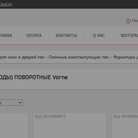
Deal.by
На
ТАВКА
ОПЛАТА
КОНТАКТЫ
О НАС
ФОТОГА
для окон и дверей пвх
Оконные комплектующие пвх
Фурнитура 
ОДЫ) ПОВОРОТНЫЕ Vorne
00-00065971
00-0006