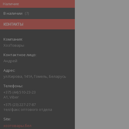
Наличие
В наличии
7
КОНТАКТЫ
ХозТовары
Андрей
ул.Кирова, 141А, Гомель, Беларусь
+375 (44) 510-23-23
А1, Viber
+375 (23) 227-27-87
тел/факс оптового отдела
хозтовары.бел