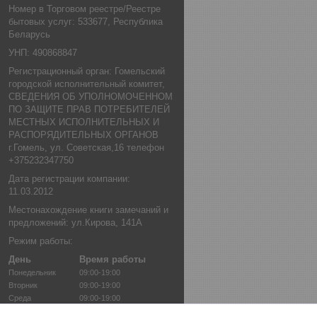
Номер в Торговом реестре/Реестре
бытовых услуг: 533677, Республика
Беларусь
УНП: 490868847
Регистрационный орган: Гомельский
городской исполнительный комитет,
СВЕДЕНИЯ ОБ УПОЛНОМОЧЕННОМ
ПО ЗАЩИТЕ ПРАВ ПОТРЕБИТЕЛЕЙ
МЕСТНЫХ ИСПОЛНИТЕЛЬНЫХ И
РАСПОРЯДИТЕЛЬНЫХ ОРГАНОВ
г.Гомель, ул. Советская,16 телефон
+375232347750
Дата регистрации компании:
11.03.2012
Местонахождение книги замечаний и
предложений: ул.Кирова, 141А
Режим работы:
День
Время работы
Понедельник
09:00-19:00
Вторник
09:00-19:00
Среда
09:00-19:00
Четверг
09:00-19:00