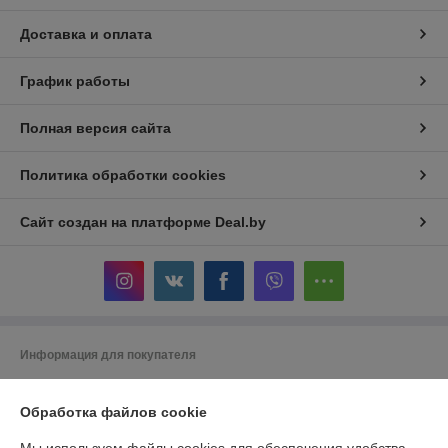
Доставка и оплата
График работы
Полная версия сайта
Политика обработки cookies
Сайт создан на платформе Deal.by
Информация для покупателя
Юридическое лицо:
ООО "Беланалогия"
г.Гомель, ул.Кирова,141А
Обработка файлов cookie
Регистрационный номер ЕГР: 490868847