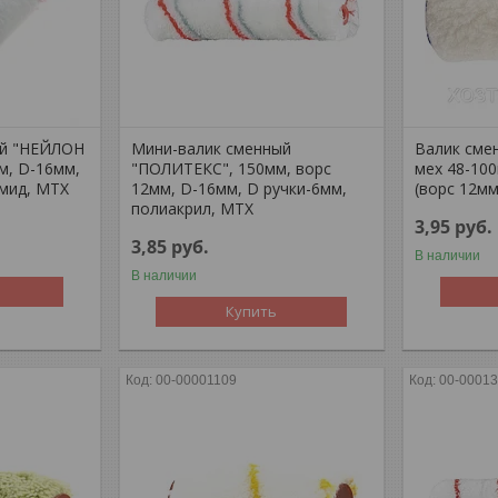
ый "НЕЙЛОН
Мини-валик сменный
Валик сме
м, D-16мм,
"ПОЛИТЕКС", 150мм, ворс
мех 48-10
амид, MTX
12мм, D-16мм, D ручки-6мм,
(ворс 12м
полиакрил, MTX
3,95
руб.
3,85
руб.
В наличии
В наличии
Купить
00-00001109
00-0001