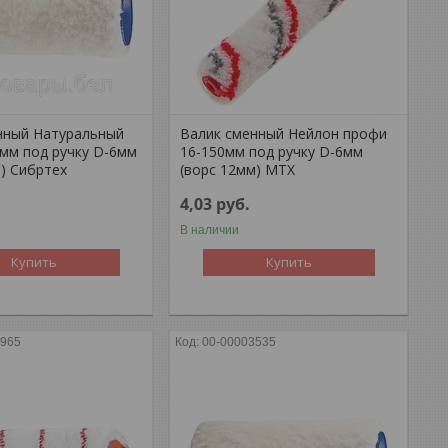
нный Натуральный
Валик сменный Нейлон профи
0мм под ручку D-6мм
16-150мм под ручку D-6мм
м) Сибртех
(ворс 12мм) MTX
4,03
руб.
В наличии
Купить
Купить
3965
00-00003535