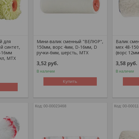
й для
Мини-валик сменный "ВЕЛЮР",
Валик сме
й синтет,
150мм, ворс 4мм, D-16мм, D
мех 48-15
-16мм
ручки-6мм, шерсть, MTX
(ворс 12м
ил, MTX
3,52
руб.
3,58
руб.
В наличии
В наличии
Купить
00-00023468
00-0001