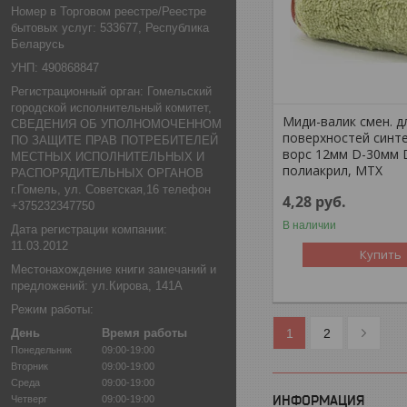
Номер в Торговом реестре/Реестре
бытовых услуг: 533677, Республика
Беларусь
УНП: 490868847
Регистрационный орган: Гомельский
городской исполнительный комитет,
Миди-валик смен. д
СВЕДЕНИЯ ОБ УПОЛНОМОЧЕННОМ
поверхностей синт
ПО ЗАЩИТЕ ПРАВ ПОТРЕБИТЕЛЕЙ
ворс 12мм D-30мм 
МЕСТНЫХ ИСПОЛНИТЕЛЬНЫХ И
полиакрил, MTX
РАСПОРЯДИТЕЛЬНЫХ ОРГАНОВ
г.Гомель, ул. Советская,16 телефон
4,28
руб.
+375232347750
В наличии
Дата регистрации компании:
11.03.2012
Купить
Местонахождение книги замечаний и
предложений: ул.Кирова, 141А
Режим работы:
1
2
День
Время работы
Понедельник
09:00-19:00
Вторник
09:00-19:00
Среда
09:00-19:00
ИНФОРМАЦИЯ
Четверг
09:00-19:00