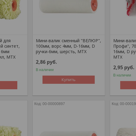
й для
Мини-валик сменный "ВЕЛЮР",
Мини-вали
й синтет,
100мм, ворс 4мм, D-16мм, D
Профи", 70
16мм
ручки-6мм, шерсть, MTX
16мм, D ру
ил, MTX
MTX
2,86
руб.
2,95
руб.
В наличии
В наличии
Купить
00-00000897
00-0001