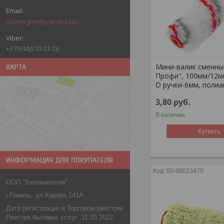
hoztorgbel@yandex.by
+375(44)510-23-23
Мини-валик сменн
КАРТА
Профи", 100мм/12м
D ручки-6мм, поли
3,80
руб.
В наличии
Купить
ИНФОРМАЦИЯ ДЛЯ ПОКУПАТЕЛЯ
00-00023470
ООО "Беланалогия"
г.Гомель, ул.Кирова,141А
Дата регистрации в Торговом реестре/
Реестре бытовых услуг: 11.05.2022