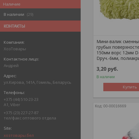
Наличие
В наличии
29
КОНТАКТЫ
Мини-валик сменны
грубых поверхносте
ХозТовары
150мм ворс 12мм D
Dруч.-6мм, полиакр
Андрей
3,20
руб.
В наличии
ул.Кирова, 141А, Гомель, Беларусь
Купить
+375 (44) 510-23-23
А1, Viber
00-00016669
+375 (23) 227-27-87
тел/факс оптового отдела
хозтовары.бел