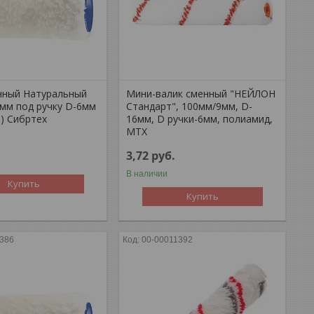
нный Натуральный
Мини-валик сменный "НЕЙЛОН
0мм под ручку D-6мм
Стандарт", 100мм/9мм, D-
м) Сибртех
16мм, D ручки-6мм, полиамид,
MTX
3,72
руб.
В наличии
Купить
Купить
1386
00-00011392