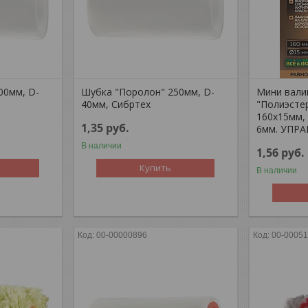
00мм, D-
Шубка "Поролон" 250мм, D-
Мини вали
40мм, Сибртех
"Полиэсте
160х15мм,
1,35
руб.
6мм. УПР
В наличии
1,56
руб.
Купить
В наличии
00-00000896
00-0005