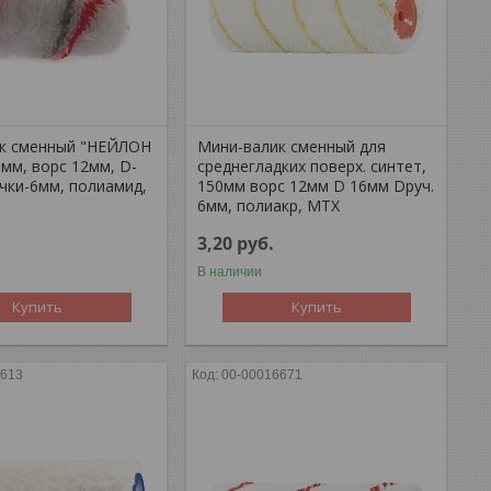
к сменный "НЕЙЛОН
Мини-валик сменный для
мм, ворс 12мм, D-
среднегладких поверх. синтет,
чки-6мм, полиамид,
150мм ворс 12мм D 16мм Dруч.
6мм, полиакр, MTX
3,20
руб.
В наличии
Купить
Купить
9613
00-00016671