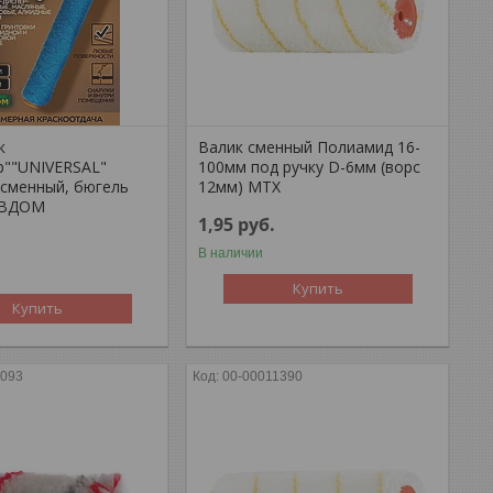
к
Валик сменный Полиамид 16-
р""UNIVERSAL"
100мм под ручку D-6мм (ворс
 сменный, бюгель
12мм) MTX
АВДОМ
1,95
руб.
В наличии
Купить
Купить
1093
00-00011390