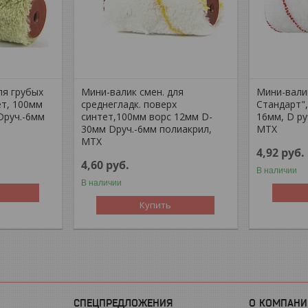
ля грубых
Мини-валик смен. для
Мини-вали
ет, 100мм
среднегладк. поверх
Стандарт",
Dруч.-6мм
синтет,100мм ворс 12мм D-
16мм, D ру
30мм Dруч.-6мм полиакрил,
MTX
MTX
4,92
руб.
4,60
руб.
В наличии
В наличии
Купить
СПЕЦПРЕДЛОЖЕНИЯ
О КОМПАНИ