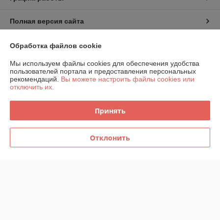
Полная версия сайта
Политика обработки cookies
Обработка файлов cookie
Мы используем файлы cookies для обеспечения удобства
Сайт создан на платформе Deal.by
пользователей портала и предоставления персональных
рекомендаций.
Вы можете настроить файлы cookies или
отключить их.
Принять
Информация для покупателя
Отклонить
Юридическое лицо:
ООО "Беланалогия"
г.Гомель, ул.Кирова,141А
Регистрационный номер ЕГР: 490868847
УНП: 490868847
Регистрационный орган: Гомельский городской исполнительный
комитет, СВЕДЕНИЯ ОБ УПОЛНОМОЧЕННОМ ПО ЗАЩИТЕ ПРАВ
ПОТРЕБИТЕЛЕЙ МЕСТНЫХ ИСПОЛНИТЕЛЬНЫХ И