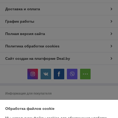
Доставка и оплата
График работы
Полная версия сайта
Политика обработки cookies
Сайт создан на платформе Deal.by
Информация для покупателя
Юридическое лицо:
ООО "Беланалогия"
г.Гомель, ул.Кирова,141А
Обработка файлов cookie
Регистрационный номер ЕГР: 490868847