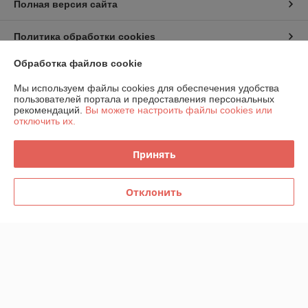
Полная версия сайта
Политика обработки cookies
Обработка файлов cookie
Сайт создан на платформе Deal.by
Мы используем файлы cookies для обеспечения удобства
пользователей портала и предоставления персональных
рекомендаций.
Вы можете настроить файлы cookies или
отключить их.
Принять
Информация для покупателя
Юридическое лицо:
ООО "Беланалогия"
Отклонить
г.Гомель, ул.Кирова,141А
Регистрационный номер ЕГР: 490868847
УНП: 490868847
Регистрационный орган: Гомельский городской исполнительный
комитет, СВЕДЕНИЯ ОБ УПОЛНОМОЧЕННОМ ПО ЗАЩИТЕ ПРАВ
ПОТРЕБИТЕЛЕЙ МЕСТНЫХ ИСПОЛНИТЕЛЬНЫХ И
РАСПОРЯДИТЕЛЬНЫХ ОРГАНОВ г.Гомель, ул. Советская,16 телефон
+375232347750