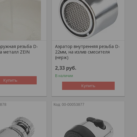
аружная резьба D-
Аэратор внутренняя резьба D-
ка металл ZEIN
22мм, на излив смесителя
(нерж)
2,33
руб.
В наличии
Купить
Купить
3878
00-00053877