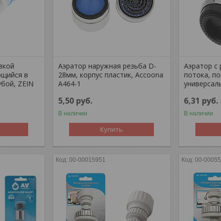
вкой
Аэратор наружная резьба D-
Аэратор с
ющийся в
28мм, корпус пластик, Accoona
потока, п
убой, ZEIN
А464-1
универсаль
5,50
руб.
6,31
руб.
В наличии
В наличии
Купить
00-00015951
00-0005