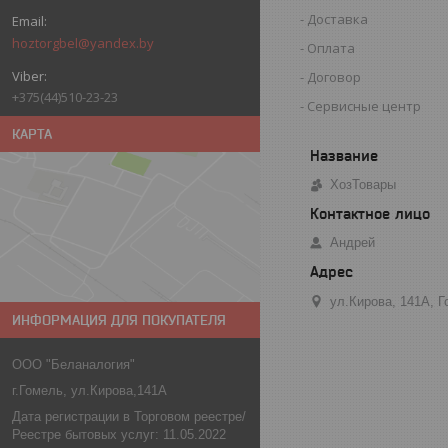
Доставка
hoztorgbel@yandex.by
Оплата
Договор
+375(44)510-23-23
Сервисные центр
КАРТА
ХозТовары
Андрей
ул.Кирова, 141А, 
ИНФОРМАЦИЯ ДЛЯ ПОКУПАТЕЛЯ
ООО "Беланалогия"
г.Гомель, ул.Кирова,141А
Дата регистрации в Торговом реестре/
Реестре бытовых услуг: 11.05.2022