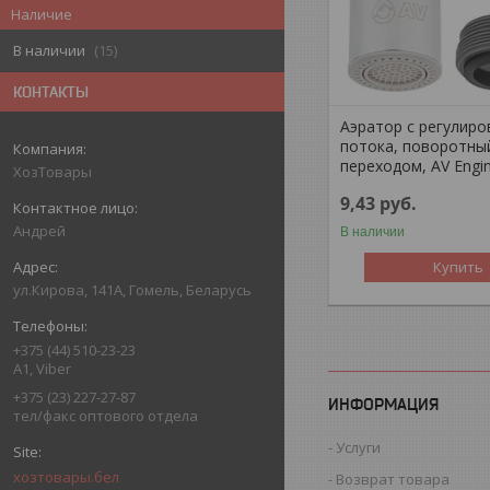
Наличие
В наличии
15
КОНТАКТЫ
Аэратор с регулиро
потока, поворотны
переходом, AV Engin
ХозТовары
9,43
руб.
Андрей
В наличии
Купить
ул.Кирова, 141А, Гомель, Беларусь
+375 (44) 510-23-23
А1, Viber
+375 (23) 227-27-87
ИНФОРМАЦИЯ
тел/факс оптового отдела
Услуги
хозтовары.бел
Возврат товара