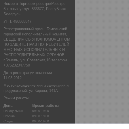
Номер в Торговом реестре/Реестре
бытовых услуг: 533677, Республика
Беларусь
УНП: 490868847
Регистрационный орган: Гомельский
городской исполнительный комитет,
СВЕДЕНИЯ ОБ УПОЛНОМОЧЕННОМ
ПО ЗАЩИТЕ ПРАВ ПОТРЕБИТЕЛЕЙ
МЕСТНЫХ ИСПОЛНИТЕЛЬНЫХ И
РАСПОРЯДИТЕЛЬНЫХ ОРГАНОВ
г.Гомель, ул. Советская,16 телефон
+375232347750
Дата регистрации компании:
11.03.2012
Местонахождение книги замечаний и
предложений: ул.Кирова, 141А
Режим работы:
День
Время работы
Понедельник
09:00-19:00
Вторник
09:00-19:00
Среда
09:00-19:00
Четверг
09:00-19:00