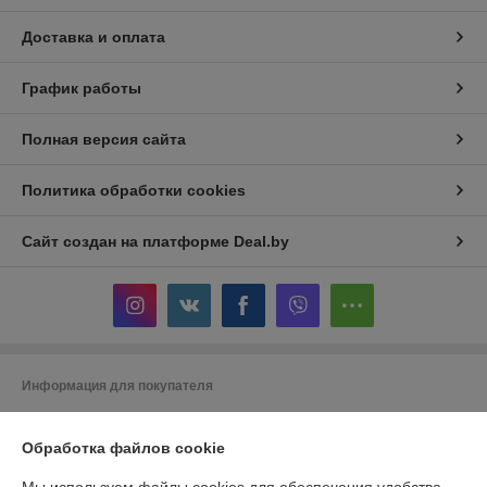
Доставка и оплата
График работы
Полная версия сайта
Политика обработки cookies
Сайт создан на платформе Deal.by
Информация для покупателя
Юридическое лицо:
ООО "Беланалогия"
г.Гомель, ул.Кирова,141А
Обработка файлов cookie
Регистрационный номер ЕГР: 490868847