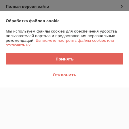
Полная версия сайта
Политика обработки cookies
Обработка файлов cookie
Мы используем файлы cookies для обеспечения удобства
Сайт создан на платформе Deal.by
пользователей портала и предоставления персональных
рекомендаций.
Вы можете настроить файлы cookies или
отключить их.
Принять
Информация для покупателя
Отклонить
Юридическое лицо:
ООО "Беланалогия"
г.Гомель, ул.Кирова,141А
Регистрационный номер ЕГР: 490868847
УНП: 490868847
Регистрационный орган: Гомельский городской исполнительный
комитет, СВЕДЕНИЯ ОБ УПОЛНОМОЧЕННОМ ПО ЗАЩИТЕ ПРАВ
ПОТРЕБИТЕЛЕЙ МЕСТНЫХ ИСПОЛНИТЕЛЬНЫХ И
РАСПОРЯДИТЕЛЬНЫХ ОРГАНОВ г.Гомель, ул. Советская,16 телефон
+375232347750