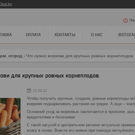
Deal.by
На
ТАВКА
ОПЛАТА
КОНТАКТЫ
О НАС
ФОТОГА
дом, огород
Что нужно моркови для крупных ровных корнеплодов.
ови для крупных ровных корнеплодов.
20.04.22
Чтобы получить крупные, сладкие, ровные корнеплоды мор
вовремя подкармливать растения на грядке. А еще – знат
Основной уход за морковью заключается в прополке, ры
вредителями и болезнями.
С такой засухой в центральном регионе актуально примен
влагу в почве. Внести его можно при помощи неглубокого