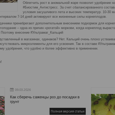
Облегчить рост в аномальной жаре позволит удобрение н
#Биостим_Антистресс. За счет сбалансированного состав
условия засушливого лета и высоких температур. 10-30 м
интервалом 7-14 дней активируют все жизненные силы корнеплодов.
 дачники пренебрегают дополнительным внесением подкормок для корнепл
голодание – одна из причин «рогатой» моркови, когда корнеплод вырас
. Поэтому внесение #Ультрамаг_Кальций
дставленный в магазинах, одинаков? Нет. Кальций очень плохо устваива
сутствовать микроэлементы для его усвоения. Так в составе #Ультрамаг
му удобрения, что удобно и более эффективно в применении.
!
09.03.2026
Как сберечь саженцы роз до посадки в
грунт
Полная версия статьи