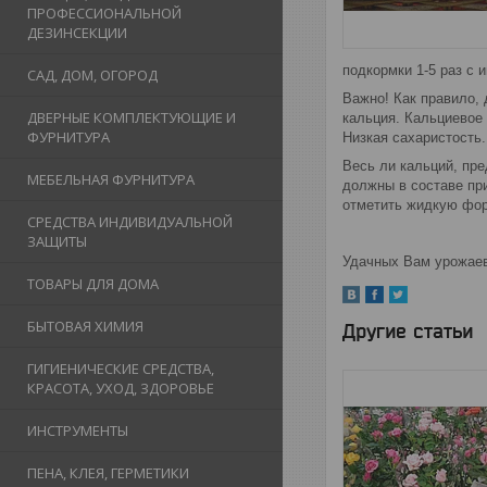
ПРОФЕССИОНАЛЬНОЙ
ДЕЗИНСЕКЦИИ
подкормки 1-5 раз с 
САД, ДОМ, ОГОРОД
Важно! Как правило,
ДВЕРНЫЕ КОМПЛЕКТУЮЩИЕ И
кальция. Кальциевое 
ФУРНИТУРА
Низкая сахаристость
Весь ли кальций, пре
МЕБЕЛЬНАЯ ФУРНИТУРА
должны в составе при
отметить жидкую фор
СРЕДСТВА ИНДИВИДУАЛЬНОЙ
ЗАЩИТЫ
Удачных Вам урожаев
ТОВАРЫ ДЛЯ ДОМА
БЫТОВАЯ ХИМИЯ
Другие статьи
ГИГИЕНИЧЕСКИЕ СРЕДСТВА,
КРАСОТА, УХОД, ЗДОРОВЬЕ
ИНСТРУМЕНТЫ
ПЕНА, КЛЕЯ, ГЕРМЕТИКИ