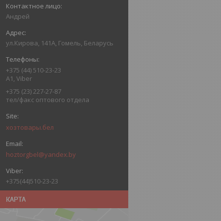
Андрей
ул.Кирова, 141А, Гомель, Беларусь
+375 (44) 510-23-23
А1, Viber
+375 (23) 227-27-87
тел/факс оптового отдела
хозтовары.бел
hoztorgbel@yandex.by
+375(44)510-23-23
КАРТА