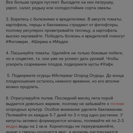
Все больше грядок пустеет. Высадите на них петрушку,
укроп, салат, редьку или холодостойкие сорта свеклы.
3. Боритесь с болезнями и вредителями. В августе томаты,
картофель, перцы и баклажаны страдают от фитофторы,
поэтому регулярно проветривайте теплицу, а картофель
высоко окучивайте. Победить болезнь и вредителей помогут
#Фитоверм , #Ширма и #Медея.
4. Пасынкуйте томаты. Удаляйте не только боковые побеги,
но и соцветия, т.к. они уже не успеют дать урожай. Чтобы
ускорить созревание плодов, подкормите кусты #Хэфк.
5. Подкормите огурцы #Интермаг Огород Огурцы. До конца
плодоношения осталось немного времени, но его вполне
можно продлить.
6. Отрегулируйте полив. Последний месяц лета порой
выдается довольно жарким, поэтому не забывайте о
поливе
огородных культур. Особое внимание уделите баклажанам.
Поливайте их каждые 5-7 дней по 3 л под одно растение. У
капусты активно формируются кочаны, поливайте её по 2-3
ведра
воды на 1 кв.м. Корнеплоды не переувлажняйте,
иначе у свеклы ухудшится вкус, а морковь растрескается.